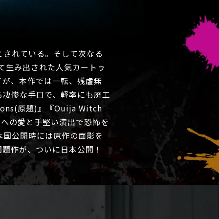
とされている。そして次なる
って生み出された人気カートゥ
イが、本作では一転、残虐無
る凄惨な手口で、軽率にも廃工
(原題)』『Ouija Witch
ルへの愛と手堅い演出で恐怖を
本国公開時には原作の面影を
問題作が、ついに日本公開！