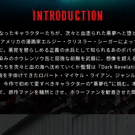
なったキャラクターたちが、次々と血塗られた悪夢へと堕
年にアメリカの漫画家エルジー・クリスラー・シーガーによ
だ。悪党を懲らしめる正義の水兵として知られるあのポパ
染みのホウレンソウ缶と屈強な前腕を武器に、想像を超え
々と血の海へ沈めていく――‼ 監督は『Dark Revelations
映画を手掛けてきたロバート・マイケル・ライアン。ジャン
、今作で初めて愛すべきキャラクターの“悪夢化”に挑む。
て、原作ファンを騒然とさせ、ホラーファンを歓喜させた