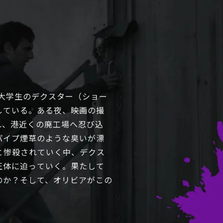
。大学生のデクスター（ショー
している。ある夜、映画の撮
れ、港近くの廃工場へ忍び込
パイプ煙草のような臭いが漂
と惨殺されていく中、デクス
正体に迫っていく。果たして
のか？そして、オリビアがこの