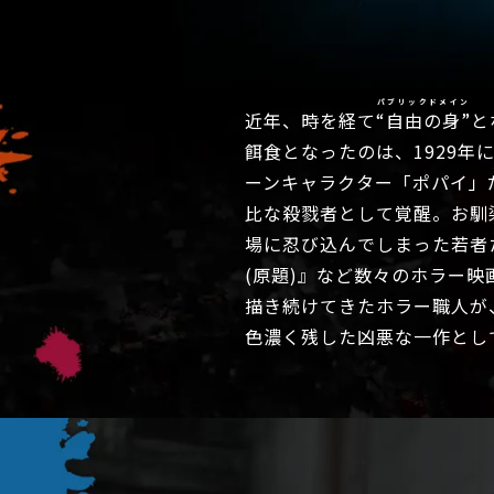
パブリックドメイン
近年、時を経て
“自由の身”
と
餌食となったのは、1929
ーンキャラクター「ポパイ」
比な殺戮者として覚醒。お馴
場に忍び込んでしまった若者たちを次
(原題)』など数々のホラー
描き続けてきたホラー職人が
色濃く残した凶悪な一作とし