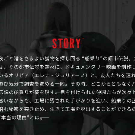
夜ごと港をさまよい獲物を探し回る “船乗り”の都市伝説
は、その都市伝説を題材に、ドキュメンタリー映画を制作
いるオリビア（エレナ・ジュリアーノ）と、友人たちを連
遊び気分で調査を進める一同。その時、どこからともなく
伝説の船乗りが姿を現す――。目を付けられた仲間たちが次々
惑いながらも、工場に残された手がかりを追い、船乗りの
潜む秘密を突き止め、生きて工場を脱出することができる
当の理由”とは――。